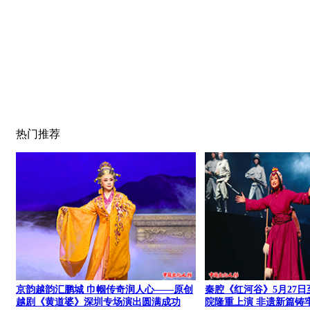
热门推荐
京韵越韵汇鹏城 巾帼传奇润人心——原创
秦腔《红河谷》5月27日
越剧《黄道婆》深圳专场演出圆满成功
院隆重上演 非遗新篇铸