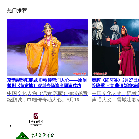
热门推荐
京韵越韵汇鹏城 巾帼传奇润人心——原创
秦腔《红河谷》5月27日
越剧《黄道婆》深圳专场演出圆满成功
院隆重上演 非遗新篇铸
中国文化人物（记者 苏晴）婉转越音
中国文化人物（记者
绕鹏城，巾帼传奇动人心。5月16日
声唱大义，雪域壮歌动
晚，深圳罗湖区凤凰剧场灯火璀璨、
日至28日，由陕西省
座无虚席，北京...
创排的秦腔《红河...