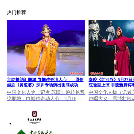
热门推荐
京韵越韵汇鹏城 巾帼传奇润人心——原创
秦腔《红河谷》5月27日
越剧《黄道婆》深圳专场演出圆满成功
院隆重上演 非遗新篇铸
中国文化人物（记者 苏晴）婉转越音
中国文化人物（记者
绕鹏城，巾帼传奇动人心。5月16日
声唱大义，雪域壮歌动
晚，深圳罗湖区凤凰剧场灯火璀璨、
日至28日，由陕西省
座无虚席，北京...
创排的秦腔《红河...