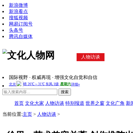
新浪微博
新浪看点
搜狐视频
网易订阅号
头条号
腾讯自媒体
人物访谈
国际视野 · 权威再现 · 增强文化自觉和自信
搜索
首页
文化大家
人物访谈
特别报道
世界之窗
文化广角
新
当前位置:
主页
>
人物访谈
>