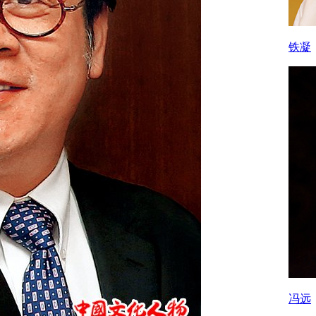
铁凝
冯远