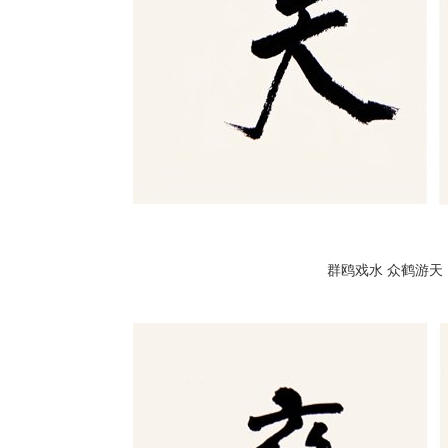
群鸥戏水 众鹤游天