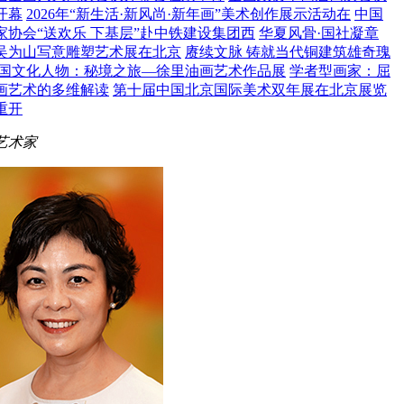
开幕
2026年“新生活·新风尚·新年画”美术创作展示活动在
中国
家协会“送欢乐 下基层”赴中铁建设集团西
华夏风骨·国社凝章
吴为山写意雕塑艺术展在北京
赓续文脉 铸就当代铜建筑雄奇瑰
国文化人物：秘境之旅—徐里油画艺术作品展
学者型画家：屈
画艺术的多维解读
第十届中国北京国际美术双年展在北京展览
重开
艺术家