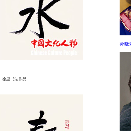
孙晓
 徐里书法作品