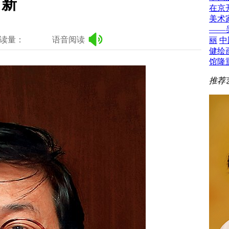
出新
在京
美术
——
读量：
语音阅读
丽
中
健绘
馆隆
推荐