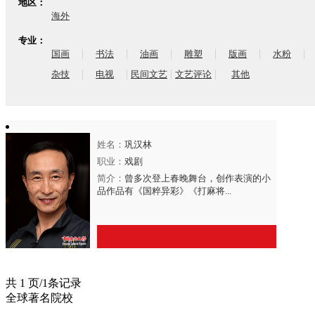
地区：
海外
专业：
|
|
|
|
|
|
国画
书法
油画
雕塑
版画
水粉
|
|
|
|
杂技
电视
民间文艺
文艺评论
其他
姓名：
巩汉林
职业：
戏剧
简介：
曾多次登上春晚舞台，创作表演的小
品作品有《国粹异彩》《打麻将...
共 1 页/1条记录
全球著名院校