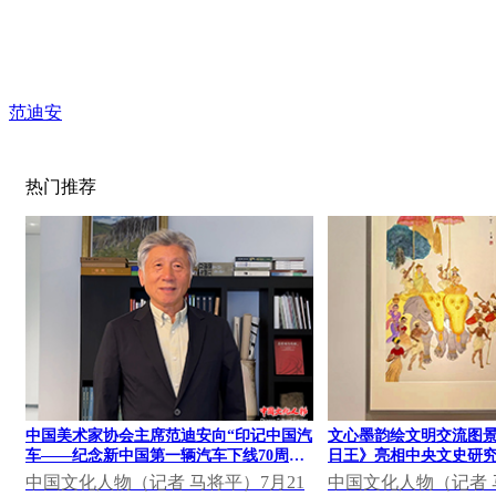
范迪安
热门推荐
中国美术家协会主席范迪安向“印记中国汽
文心墨韵绘文明交流图景
车——纪念新中国第一辆汽车下线70周年
日王》亮相中央文史研究
大众篆刻作品展”发表视频致辞
果展
中国文化人物（记者 马将平）7月21
中国文化人物（记者 马