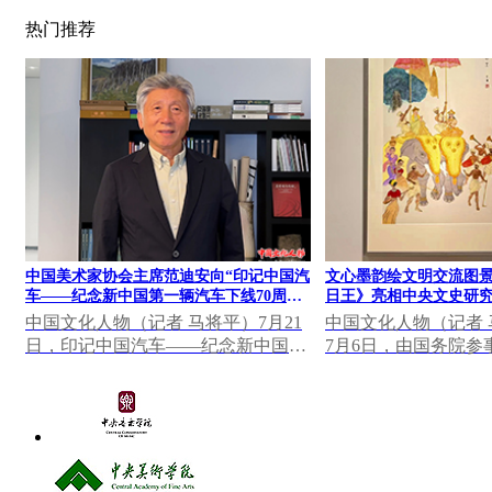
热门推荐
中国美术家协会主席范迪安向“印记中国汽
文心墨韵绘文明交流图景
车——纪念新中国第一辆汽车下线70周年
日王》亮相中央文史研究
大众篆刻作品展”发表视频致辞
果展
中国文化人物（记者 马将平）7月21
中国文化人物（记者 马
日，印记中国汽车——纪念新中国第
7月6日，由国务院参
一辆汽车下线70周年大众篆刻作品展
研究馆主办，中国美
在中国一汽博物馆...
心墨韵——中央...