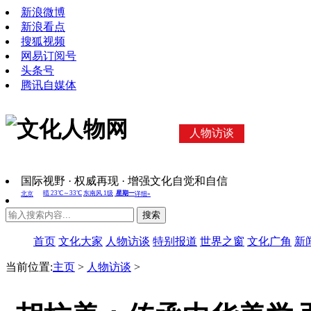
新浪微博
新浪看点
搜狐视频
网易订阅号
头条号
腾讯自媒体
人物访谈
国际视野 · 权威再现 · 增强文化自觉和自信
搜索
首页
文化大家
人物访谈
特别报道
世界之窗
文化广角
新
当前位置:
主页
>
人物访谈
>