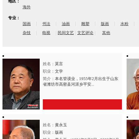
地区：
海外
专业：
|
|
|
|
|
|
国画
书法
油画
雕塑
版画
水粉
|
|
|
|
杂技
电视
民间文艺
文艺评论
其他
姓名：
莫言
职业：
文学
简介：
本名管谟业，1955年2月出生于山东
省潍坊市高密县河涯乡平安...
姓名：
黄永玉
点击进入
【莫言】
艺术官网>>
职业：
版画