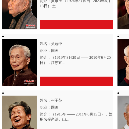
简介：
黄永玉 （1924年8月9日 - 2023年6月
13日） 土...
姓名：
吴冠中
点击进入
【黄永玉】
艺术官网>>
职业：
国画
简介：
（1919年8月29日 —— 2010年6月25
日），江苏宜...
姓名：
崔子范
点击进入
【吴冠中】
艺术官网>>
职业：
国画
简介：
（1915年 —— 2011年6月15日），曾
用名崔尚治。山...