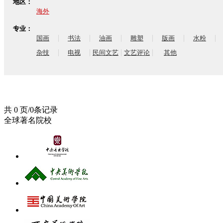
地区：
海外
专业：
|
|
|
|
|
|
国画
书法
油画
雕塑
版画
水粉
|
|
|
|
杂技
电视
民间文艺
文艺评论
其他
共 0 页/0条记录
全球著名院校